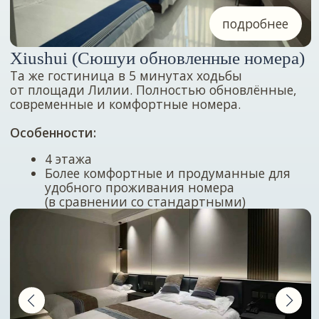
отеля Midu
Здесь создаётся ощущение уединения, но при
этом вы остаетесь в шаговой доступности
от всей инфраструктуры отеля
подробнее
Hai Yue (Хай юе)
Отель выполнен в стиле MIDU — красивый,
чистый, стильный и очень уютный.
Находится в 5−7 минутах от Диалагао,
в спокойном районе, удобном для прогулок
и отдыха.
Особенности:
Новый отель с разнообразным
размещением (от одноместных,