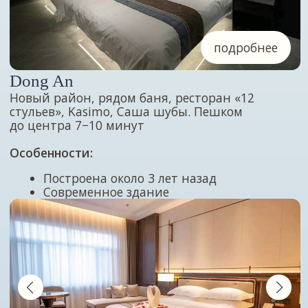
до семейных до 4-х человек)
Вкусные и сытные завтраки включены
Система умного управления номером
Подойдет тем, кто ценит чистоту, стиль
и спокойный отдых
Цена тура в Жаохэ
Мини-отпуск с трансфером, проживанием,
страховкой и сопровождением —
дешевле,
чем выходные в России
больше ночей по запросу
что входит в стоимость?
от 8 300 ₽
от 13 700 ₽
2 ночи
4 ночи
от 11 000 ₽
от 16 400 ₽
3 ночи
5 ночей
Цена на 1 человека при 2−3-местном размещении.
В связи с повышением стоимости на гостиницы прайс
может меняться