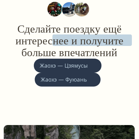
подробнее
Xiushui (Сюшуи стандартные номера)
В 5 минутах ходьбы от площади Лилии. Удобно
добираться до торговых центров
Особенности:
4 этажа
Популярный выбор среди
непривередливых туристов, ищущих
стандартное размещение