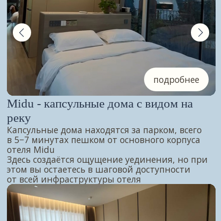
АКЦИЯ
Тур в Жаохэ по средам
Удобный выезд на шопинг и перезагрузку
без толпы выходных. Едем быстро, живём
комфортно, возвращаемся с покупками
и новыми силами
По средам выгоднее: от 6 900 ₽ за 2 ночи
связаться
полный прайс