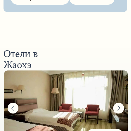
Dong An
Новый район, рядом баня, ресторан «12
стульев», Kasimo, Саша шубы. Пешком
до центра 7−10 минут
Особенности:
Построена около 3 лет назад
Современное здание
подробнее
Midu
Современный технологичный отель —
подойдёт тем, кто ценит комфорт и новые
технологии. Расположен на набережной.