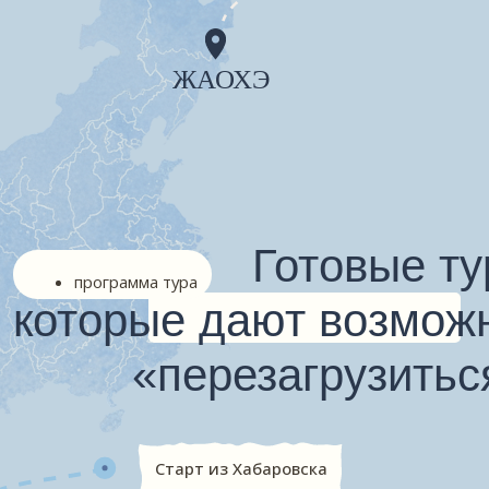
«перезагрузиться»
Старт из Хабаровска
Утренний выезд автобусом
по маршруту Хабаровск — Бикин —
Жаохэ. Прохождение российской
и китайской таможни через Покровку.
В пути ориентировочно 6–8 часов.
Заселение в отель и отдых
Отдых в Жаохэ (от 2 до 6 ночей)
больше ночей по запросу
Cвободное время: шопинг, лечение,
прогулки по городу. По желанию —
экскурсии (оплачиваются отдельно).
Подскажем, где вкусно поесть и куда
сходить
Возвращение в Хабаровск
Выезд из гостиницы и посадка
в автобус. Прохождение паспортного
и таможенного контроля.
Возвращение по маршруту Жаохэ —
Бикин — Хабаровск. Окончание
программы