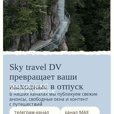
подробнее
Xiushui (Сюшуи обновленные номера)
Та же гостиница в 5 минутах ходьбы
от площади Лилии. Полностью обновлённые,
современные и комфортные номера.
Особенности:
4 этажа
Более комфортные и продуманные для
удобного проживания номера
(в сравнении со стандартными)
подробнее