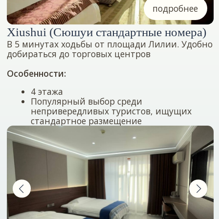
До центра 15−20 минут пешком.
Особенности:
Считается одним из лучших отелей
в Жаохэ
Хорошие завтраки
Свежие номера
Подойдёт тем, кто ценит комфорт
и новые технологии
подробнее
Midu - капсульные дома с видом на
реку
Капсульные дома находятся за парком, всего
в 5−7 минутах пешком от основного корпуса