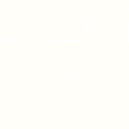
оставить заявку
Контакты и адрес
+7 (924) 403-80-00
+7 (994) 070-25-25
+7 (994) 066-62-66
+7 (994) 074-99-88
+7 (994) 067-66-88
г. Хабаровск, ул. Муравьева-
Амурского, 44. Офис 111
Будни 10:00-17:00
Сб 11:00-15:00
Следите за новостями
в наших каналах
телеграм канал
канал MAX