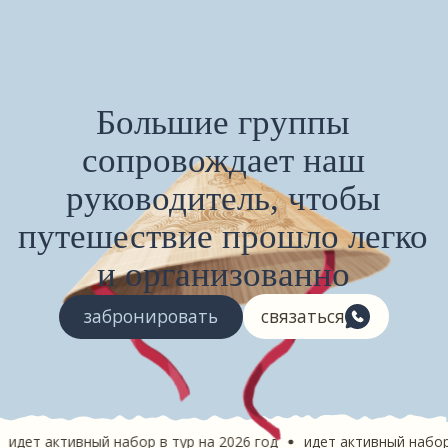
экскурсии
Что вы сможете посетить
Культурно-историческая экскурсия
с панорамными видами
Знакомство с буддийской культурой,
изучение традиций китайской деревни
и захватывающие виды с горной смотровой
площадки
вный набор в тур на 2026 год
идет активный набор в тур на 2