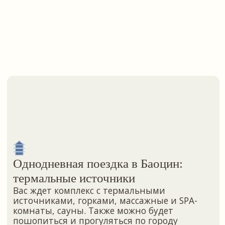
Сделайте поездку ещё
интереснее и получите
больше впечатлений
Жаохэ — Цзямусы
Жаохэ — Фуюань