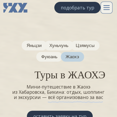
подобрать тур
Яньцзи
Хуньчунь
Цзямусы
Фуюань
Жаохэ
Туры в ЖАОХЭ
Мини-путешествие в Жаохэ
из Хабаровска, Бикина: отдых, шоппинг
и экскурсии — всё организовано за вас
оставить заявку на тур